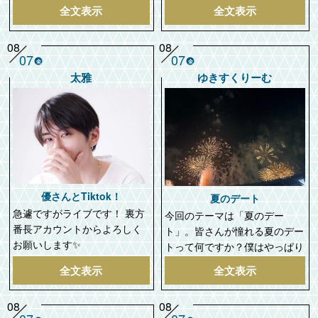
全文表示
全文表示
08
08
07
07
金
金
太雅
ゆきすくりーむ
優さんとTiktok！
夏のデート
急遽ですがライブです！ 裏方
今回のテーマは「夏のデー
番長アカウントからよろしく
ト」。皆さんが憧れる夏のデー
お願いします✨
トって何ですか？僕はやっぱり
全文表示
全文表示
08
08