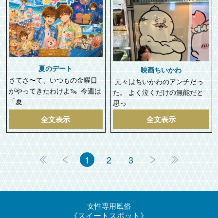
夏のデート
映画ちいかわ
さてさ〜て、いつもの金曜日
元々はちいかわのアンチだっ
がやってきたわけよ🦦 今週は
た。 よく泣くだけの無能だと
「夏
思っ
全文表示
全文表示
1
2
3
女性専用風俗
スイートスポット