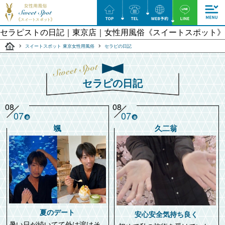
セラピストの日記｜東京店｜⼥性⽤⾵俗《スイートスポット》
スイートスポット 東京女性用風俗
セラピの日記
セラピの日記
08
08
07
07
金
金
颯
久二翁
夏のデート
安心安全気持ち良く
暑い日が続いてて外は溶けそ