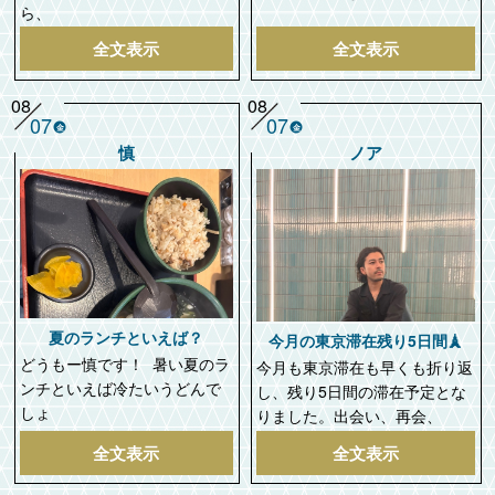
ら、
全文表示
全文表示
08
08
07
07
金
金
慎
ノア
夏のランチといえば？
今月の東京滞在残り5日間🗼
どうもー慎です！ 暑い夏のラ
今月も東京滞在も早くも折り返
ンチといえば冷たいうどんで
し、残り5日間の滞在予定とな
しょ
りました。出会い、再会、
全文表示
全文表示