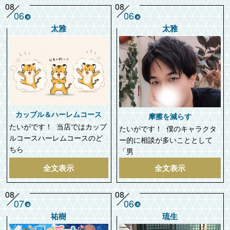
08
08
06
06
木
木
太雅
太雅
カップル＆ハーレムコース
摩擦を減らす
たいがです！ 当店ではカップ
たいがです！ 僕のキャラクタ
ルコースハーレムコースのど
ー的に相談が多いこととして
ちら
「男
全文表示
全文表示
08
08
07
06
金
木
祐樹
琉生