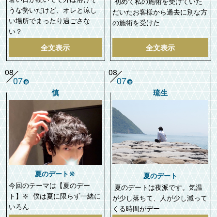
初めて私の施術を受けていた
うな勢いだけど、オレと涼し
だいたお客様から過去に別な方
い場所でまったり過ごさな
の施術を受けた
い？
全文表示
全文表示
08
08
07
07
金
金
慎
琉生
夏のデート🔆
夏のデート
今回のテーマは【夏のデー
夏のデートは夜派です。気温
ト】🔆 僕は夏に限らず一緒に
が少し落ちて、人が少し減って
いろん
くる時間がデー