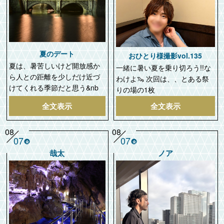
夏のデート
おひとり様撮影vol.135
夏は、暑苦しいけど開放感か
一緒に暑い夏を乗り切ろう!!な
ら人との距離を少しだけ近づ
わけよ🦦 次回は、、とある祭
けてくれる季節だと思う&nb
りの場の1枚
全文表示
全文表示
08
08
07
07
金
金
哉太
ノア