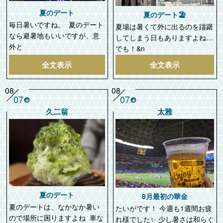
夏のデート
夏のデート🏖️
毎日暑いですね。 夏のデート
夏場は暑くて外に出るのを躊躇
なら避暑地もいいですが、意
してしまう日もありますよね…
外と
でも！&n
全文表示
全文表示
08
08
07
07
金
金
久二翁
太雅
夏のデート
8月最初の華金
夏のデートは、なかなか暑い
たいがです！ 今週も1週間お疲
ので場所に困りますよね 車な
れ様でした✨ 少し暑さは和らぐ