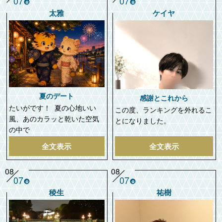
07
07
金
金
太雅
ケイヤ
夏のデート
感謝とこれから
たいがです！ 夏の心地いい
この度、ランキングを外れるこ
風、あのカラッと乾いた空気
とになりました。
の中で
全文表示
全文表示
08
08
07
07
金
金
稜生
祐樹