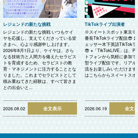
レジェンドの新たな挑戦
TikTokライブ出演者
レジェンドの新たな挑戦 いつもケイ
💠スイートスポット東京💠 
ヤを応援し、支えてくださっている皆
番長TikTokライブ配信😎 
さまへ、心より感謝申し上げます。
ェッサー木下英語TikTok
2026年8月1日より、ケイヤは、さら
😎 ※「TikTokLIVE」は、
なる技術力と人間力を備えたセラピス
トフォンから気軽に参加で
トを育成するため、セラピストの教
型ライブ配信です。リアル
育・マネジメントに注力することとな
流をお楽しみいただけます
りました。これまでセラピストとして
はこちらからスイートスポ..
積み重ねてきた経験は、すべて皆さま
との出会いと...
全文表示
全文
2026.08.02
2026.06.19