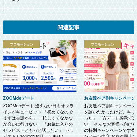
関連記事
プロモーション
プロモーション
ZOOMdeデート
お友達ペア割キャンペーン
ZOOMdeデート 逢えない日もオンラ
お友達ペア割キャンペーン
インがキューピット 「初めてなので
を誘いたかったけど、キッ
まずは会話から」 「忙しくてなかな
った」 「Wデート感覚で
か会いに行けない」 「お気に入りの
い」 そんなお客様へ向け
セラピストともっと話したい」 セラ
の特別キャンペーンです😎✨
ピストとzoomでお話ししません
ンペーン内容 お友達同士