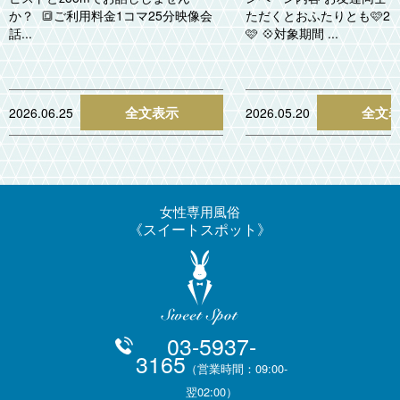
か？ 🔳ご利用料金1コマ25分映像会
ただくとおふたりとも🩷2,0
話...
🩷 💠対象期間 ...
全文表示
全文
2026.06.25
2026.05.20
女性専用風俗
スイートスポット
03-5937-
3165
（営業時間：09:00-
翌02:00）