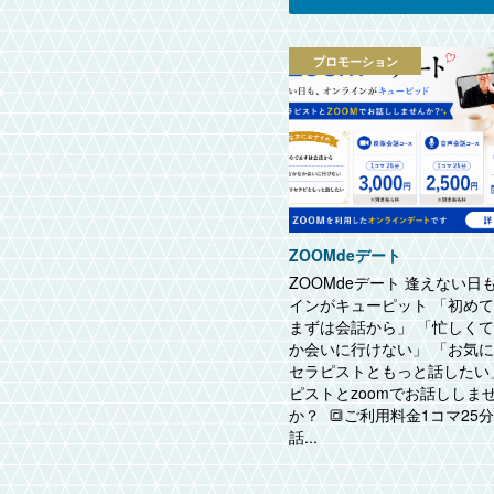
プロモーション
ZOOMdeデート
ZOOMdeデート 逢えない日
インがキューピット 「初め
まずは会話から」 「忙しく
か会いに行けない」 「お気
セラピストともっと話したい
ピストとzoomでお話ししま
か？ 🔳ご利用料金1コマ25
話...