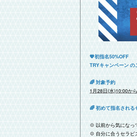
💖初指名50%OFF
TRYキャンペーン の
🌈 対象予約
1月28日(水)10:00
🌈 初めて指名され
💠 以前から気にな
💠 自分に合うセラ