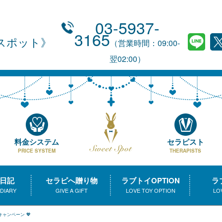
03-5937-
3165
スポット
（営業時間：09:00-
翌02:00）
料金システム
セラピスト
PRICE SYSTEM
THERAPISTS
日記
セラピへ贈り物
ラブトイOPTION
ラ
 DIARY
GIVE A GIFT
LOVE TOY OPTION
LO
キャンペーン 💖