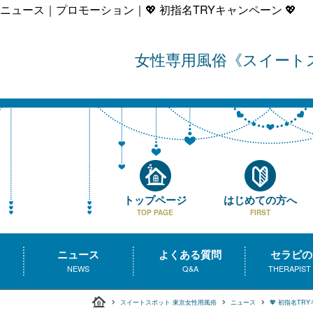
ニュース｜プロモーション｜💖 初指名TRYキャンペーン 💖
女性専用風俗
スイート
トップページ
はじめての方へ
TOP PAGE
FIRST
ニュース
よくある質問
セラピの
NEWS
Q&A
THERAPIST
スイートスポット 東京女性用風俗
ニュース
💖 初指名TRY