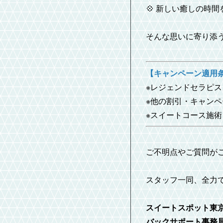
💠 新しい癒しの時
そんな思いに寄り添
【キャンペーン適用
※レジェンドセラピ
※他の割引・キャン
※スイートコース施術
ご不明点やご質問が
スタッフ一同、全力で
スイートスポット東
バックサポート事務