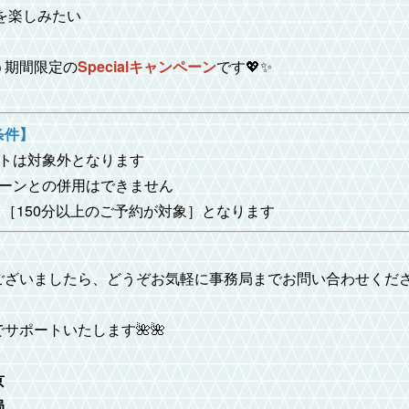
間を楽しみたい
う期間限定の
Specialキャンペーン
です💖✨
条件】
ストは対象外となります
ペーンとの併用はできません
 ［150分以上のご予約が対象］となります
ございましたら、どうぞお気軽に事務局までお問い合わせくださ
サポートいたします🌺🌺
京
局