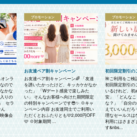
プロモーション
プロモーション
お友達ペア割キャンペーン
初回限定割引の
もオンラ
お友達ペア割キャンペーン🌈 「友達
🌺ご利用をご検討
てなので
を誘いたかったけど、キッカケがなか
初回限定割引の
てなかな
った」 「Wデート感覚で楽しみた
いるけれど、初
に入りの
い」 そんなお客様へ向けた期間限定
安」 「どんな
」 セラ
の特別キャンペーンです😎✨ 💠キャ
な？」 「自分
せん
ンペーン内容 お友達同士でご利用い
えていいんだろ
分映像会
ただくとおふたりとも🩷2,000円OFF
理なセールスは
🩷 💠対象期間 ...
利用にはさまざ
す&nbs...