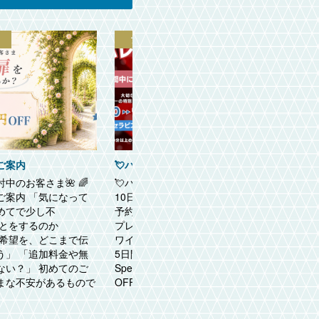
プロモーション
ご案内
💘バレンタインキャンペーン💘
中のお客さま🌺 🌈
💘バレンタインキャンペーン💘《2月
🧡
ご案内 「気になって
10日〜14日｜5日間限定》期間中、ご
ウ
めてで少し不
予約時にセラピストへチョコレートを
番
ことをするのか
プレゼントいただくと♬↓↓↓↓↓🎁ホ
ォ
の希望を、どこまで伝
ワイトデー特典🎁《3月10日〜14日｜
さ
う」 「追加料金や無
5日間限定》同じセラピストご予約で
ら
ない？」 初めてのご
Specialホワイトデー割引❄️10,000円
10
まな不安があるもので
OFF❄️お気に...

【1