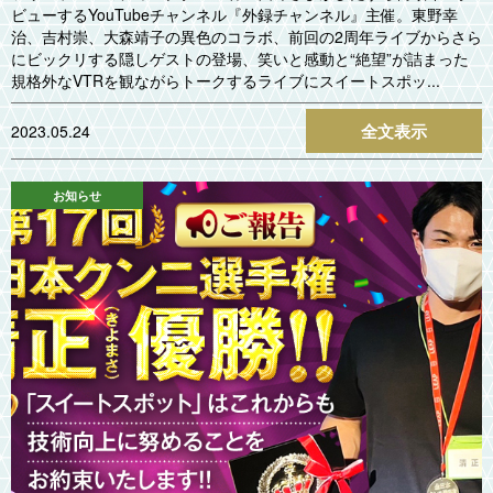
ビューするYouTubeチャンネル『外録チャンネル』主催。東野幸
治、吉村崇、大森靖子の異色のコラボ、前回の2周年ライブからさら
にビックリする隠しゲストの登場、笑いと感動と“絶望”が詰まった
規格外なVTRを観ながらトークするライブにスイートスポッ...
全文表示
2023.05.24
お知らせ