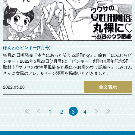
ほんわらピンキー(7月号)
毎月21日頃発売『本当にあった笑える話Pinky』。略称「ほんわらピ
ンキー」2022年5月20日(7月号)に「ピンキー」創刊14周年記念SP
取材!!『ウワサの女性用風俗を丸裸に〜お店のウラ話編〜』しみけん
さんに女風のアレ、6ページ漫画を掲載いただきました。
全文表示
2022.05.20
1
2
3
4