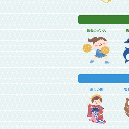
応援のダンス
癒
癒しの舞
賢