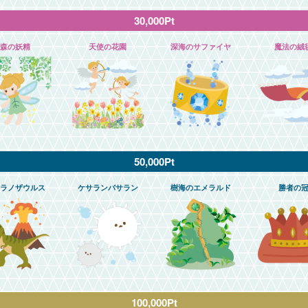
30,000Pt
森の妖精
天使の花園
深海のサファイヤ
魔法の絨
50,000Pt
ラノザウルス
ケサランパサラン
樹海のエメラルド
勝者の
100,000Pt