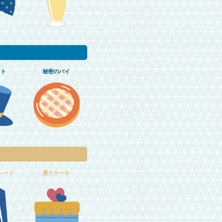
ット
秘密のパイ
シード
愛スケーキ