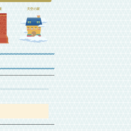
座
天空の家