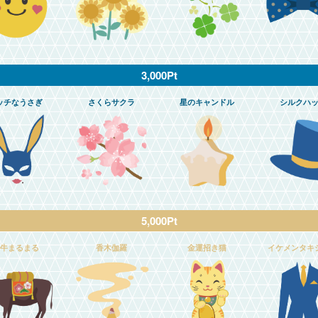
3,000Pt
ッチなうさぎ
さくらサクラ
星のキャンドル
シルクハ
5,000Pt
牛まるまる
香木伽羅
金運招き猫
イケメンタキ