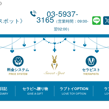
》
03-5937-
3165
スポット
（営業時間：09:00-
翌02:00）
料金システム
セラピスト
PRICE SYSTEM
THERAPISTS
日記
セラピへ贈り物
ラブトイOPTION
ラ
 DIARY
GIVE A GIFT
LOVE TOY OPTION
LO