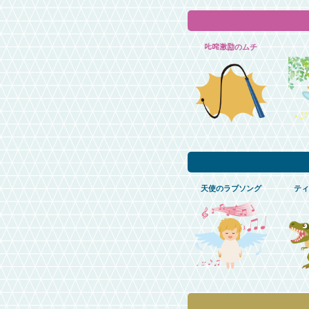
𠮟咤激励のムチ
天使のラブソング
ティ