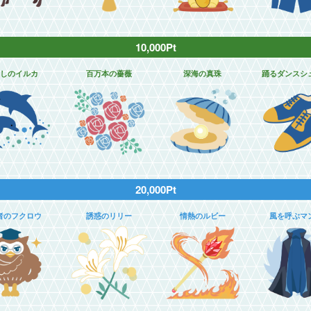
10,000Pt
しのイルカ
百万本の薔薇
深海の真珠
踊るダンスシ
20,000Pt
者のフクロウ
誘惑のリリー
情熱のルビー
風を呼ぶマ