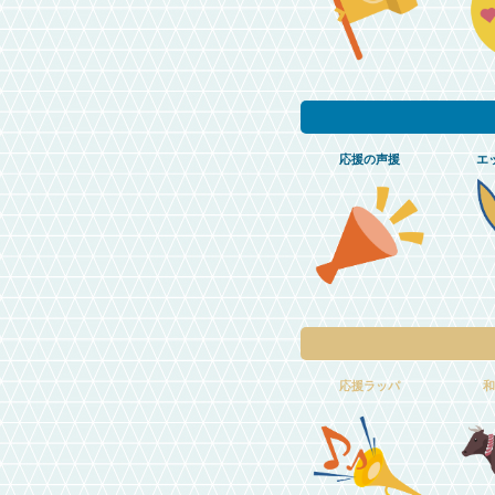
応援の声援
エ
応援ラッパ
和