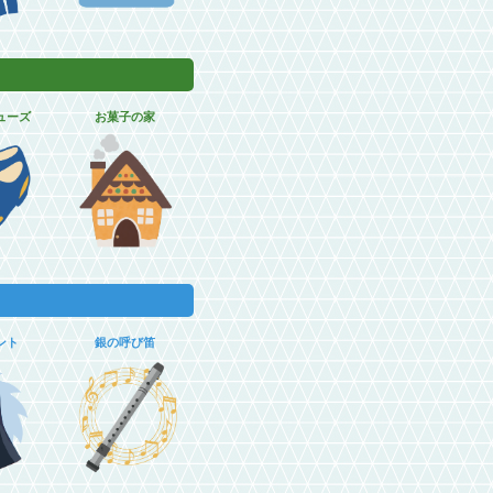
ューズ
お菓子の家
ント
銀の呼び笛