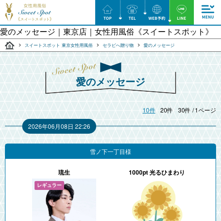
愛のメッセージ｜東京店｜⼥性⽤⾵俗《スイートスポット》
スイートスポット 東京女性用風俗
セラピへ贈り物
愛のメッセージ
愛のメッセージ
1ページ
10件
20件
30件
2026年06月08日 22:26
雪ノ下一丁目様
琉生
1000pt 光るひまわり