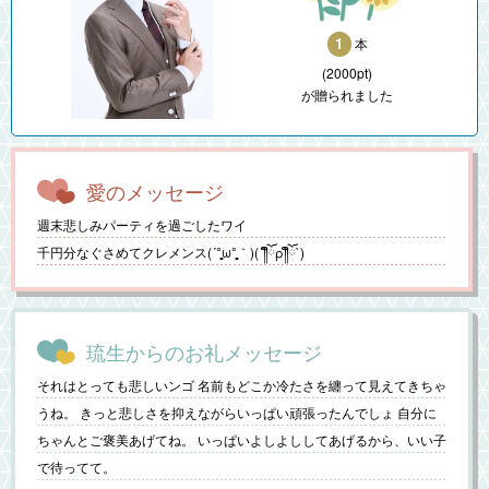
1
本
(2000pt)
が贈られました
愛のメッセージ
週末悲しみパーティを過ごしたワイ
千円分なぐさめてクレメンス(´°̥̥̥̥̥̥̥̥ω°̥̥̥̥̥̥̥̥｀)(´༎ຶོρ༎ຶོ`)
琉生からのお礼メッセージ
それはとっても悲しいンゴ 名前もどこか冷たさを纏って見えてきちゃ
うね。 きっと悲しさを抑えながらいっぱい頑張ったんでしょ 自分に
ちゃんとご褒美あげてね。 いっぱいよしよししてあげるから、いい子
で待ってて。