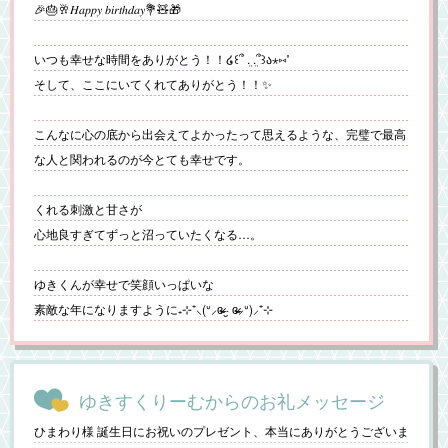
🎉🎂🥂𝐻𝑎𝑝𝑝𝑦 𝑏𝑖𝑟𝑡ℎ𝑑𝑎𝑦💐🧸🎁
いつも幸せな時間をありがとう！！໒꒰՞ ܸ. .ܸ՞꒱ა⋆⑅˚
そして、ここにいてくれてありがとう！！✨️
こんなに心の底から出会えてよかったって思えるような、完璧で最高
な人と関われるのが今とても幸せです。
くれる刺激と甘さが
心地良すぎてずっと沼っていたくなる…。
ゆきくんが幸せで笑顔いっぱいな
素敵な年になりますように₊⊹⁺⸜(ᐡ⸝ɞ̴̶̷ ·̮ ɞ̴̶̷⸝ᐡ)⸝⁺⊹
ゆきすくりーむからのお礼メッセージ
ひまわり様 誕生日にお祝いのプレゼント、本当にありがとうございま