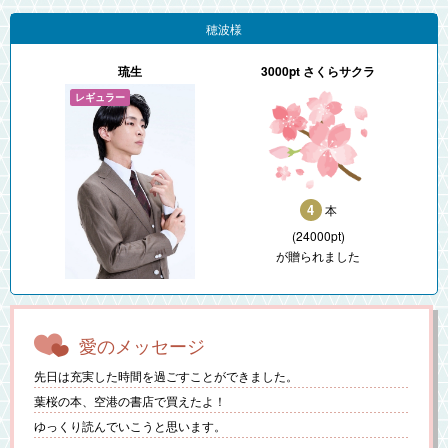
穂波様
琉生
3000pt さくらサクラ
4
本
(24000pt)
が贈られました
愛のメッセージ
先日は充実した時間を過ごすことができました。
葉桜の本、空港の書店で買えたよ！
ゆっくり読んでいこうと思います。