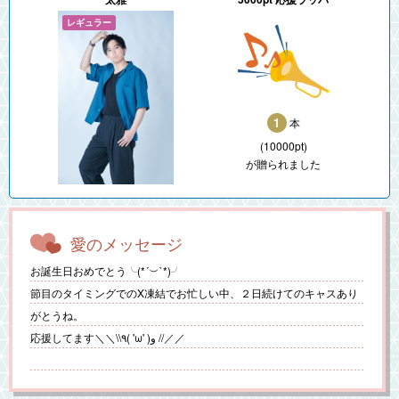
1
本
(10000pt)
が贈られました
愛のメッセージ
お誕生日おめでとう╰(*´︶`*)╯
節目のタイミングでのX凍結でお忙しい中、２日続けてのキャスあり
がとうね。
応援してます＼＼\\٩( 'ω' )و //／／