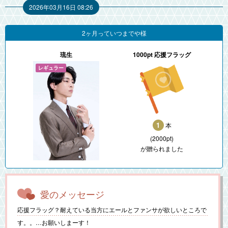
2026年03月16日 08:26
2ヶ月っていつまでや様
琉生
1000pt 応援フラッグ
1
本
(2000pt)
が贈られました
愛のメッセージ
応援フラッグ？耐えている当方にエールとファンサが欲しいところで
す。。…お願いしまーす！