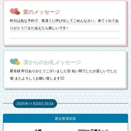
愛のメッセージ
昨日は急な予約で、夜遅くに呼び出してごめんなさい。来てくれてあ
りがとう♡また会えたら嬉しいです✨
凛からのお礼メッセージ
匿名様 昨日ありがとうございました😊 短い間でしたが楽しいでした
😆 またよろしくお願い致します🙇‍♂️
2025年11月23日 23:34
匿名希望🐯様
太雅
5000pt 応援ラッパ