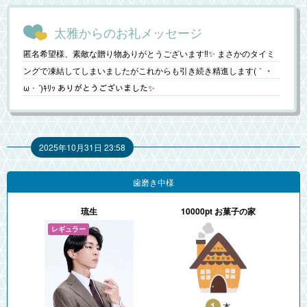
太雅からのお礼メッセージ
匿名希望様、素敵な贈り物ありがとうございます‼️✨ まさかのタイミ
ングで凍結してしまいましたがこれからも引き続き精進します(｀・
ω・´)ｷﾘｯ ありがとうございました✨
2025年10月31日 23:58
歯磨き中様
琉生
10000pt お菓子の家
1
本