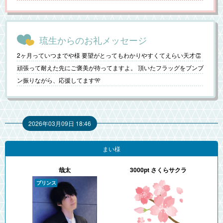
琉生からのお礼メッセージ
2ヶ月っていつまでや様 要望がとってもわかりやすくてえらい天才👏
頑張って耐えた先にご褒美が待ってますよ。 頂いたフラッグをブンブ
ン振りながら、応援してます🎌
2026年03月09日 18:46
まい様
哉太
3000pt さくらサクラ