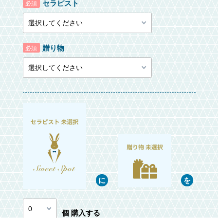
セラピスト
必須
贈り物
必須
個 購入する