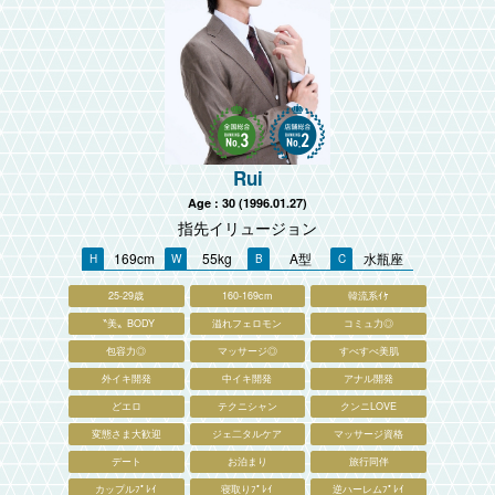
Rui
Age : 30 (1996.01.27)
指先イリュージョン
169cm
55kg
A型
水瓶座
25-29歳
160-169cm
韓流系ｲｹ
〝美〟BODY
溢れフェロモン
コミュ力◎
包容力◎
マッサージ◎
すべすべ美肌
外イキ開発
中イキ開発
アナル開発
どエロ
テクニシャン
クンニLOVE
変態さま大歓迎
ジェ二タルケア
マッサージ資格
デート
お泊まり
旅行同伴
カップルﾌﾟﾚｲ
寝取りﾌﾟﾚｲ
逆ハーレムﾌﾟﾚｲ