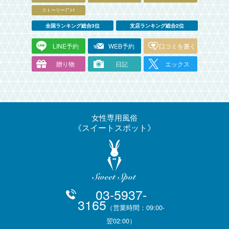
ストーリーﾌﾟﾚｲ
全国ランキング総合3位
支店ランキング総合2位
LINE予約
WEB予約
口コミを書く
贈り物
日記
エックス
女性専用風俗
スイートスポット
03-5937-
3165
（営業時間：09:00-
翌02:00）