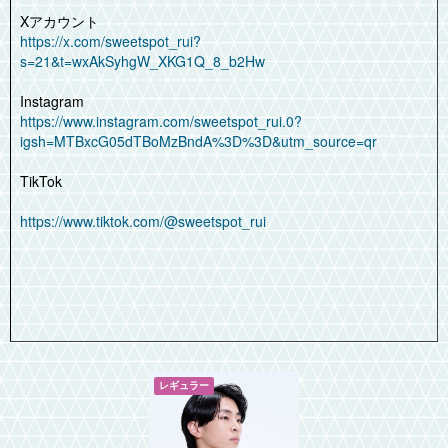
Xアカウント
https://x.com/sweetspot_rui?
s=21&t=wxAkSyhgW_XKG1Q_8_b2Hw
Instagram
https://www.instagram.com/sweetspot_rui.0?
igsh=MTBxcG05dTBoMzBndA%3D%3D&utm_source=qr
TikTok
https://www.tiktok.com/@sweetspot_rui