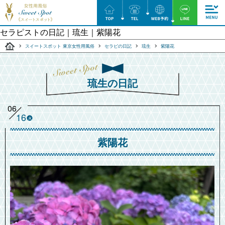
セラピストの日記｜琉生｜紫陽花
スイートスポット 東京女性用風俗
セラピの日記
琉生
紫陽花
琉生の日記
06
16
火
紫陽花