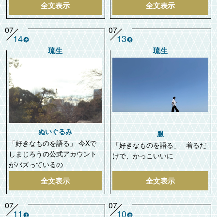
全文表示
全文表示
07
07
14
13
火
月
琉生
琉生
ぬいぐるみ
服
「好きなものを語る」 今Xで
「好きなものを語る」 着るだ
しまじろうの公式アカウント
けで、かっこいいに
がバズっているの
全文表示
全文表示
07
07
11
10
土
金