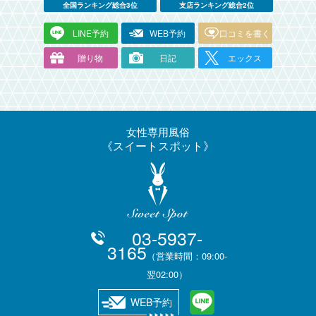
全国ランキング総合3位
支店ランキング総合2位
LINE予約
WEB予約
口コミを書く
贈り物
日記
エックス
女性専用風俗
スイートスポット
03-5937-
3165
（営業時間：09:00-
翌02:00）
WEB予約