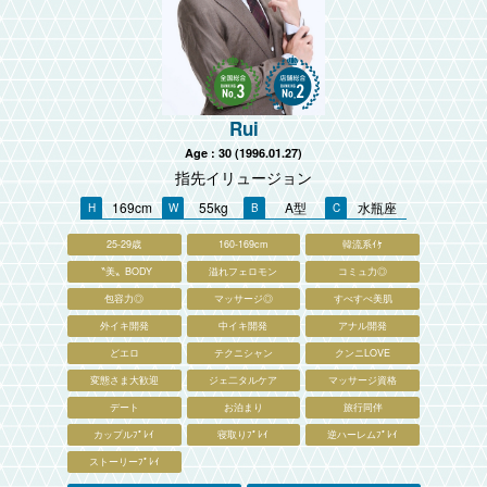
Rui
Age : 30 (1996.01.27)
指先イリュージョン
169cm
55kg
A型
水瓶座
25-29歳
160-169cm
韓流系ｲｹ
〝美〟BODY
溢れフェロモン
コミュ力◎
包容力◎
マッサージ◎
すべすべ美肌
外イキ開発
中イキ開発
アナル開発
どエロ
テクニシャン
クンニLOVE
変態さま大歓迎
ジェ二タルケア
マッサージ資格
デート
お泊まり
旅行同伴
カップルﾌﾟﾚｲ
寝取りﾌﾟﾚｲ
逆ハーレムﾌﾟﾚｲ
ストーリーﾌﾟﾚｲ