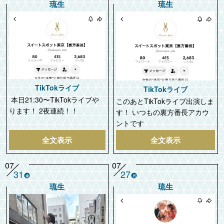
琉生
琉生
TikTokライブ
TikTokライブ
本日21:30〜TikTokライブや
このあとTikTokライブ出演しま
ります！ 2夜連続！！
す！ いつもの裏方番長アカウ
ントです
全文表示
全文表示
07
07
31
27
金
月
琉生
琉生