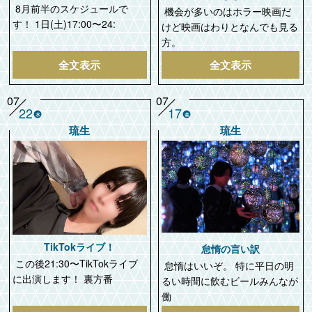
8月前半のスケジュールで
機会が多いのはホラー映画だ
す！ 1日(土)17:00〜24:
けど映画はわりとなんでも見る
方。
全文表示
全文表示
07
07
22
17
水
金
琉生
琉生
TikTokライブ！
怠惰の言い訳
この後21:30〜TikTokライブ
怠惰はいいぞ。 特に平日の明
に出演します！ 裏方番
るい時間に飲むビールみんなが
働