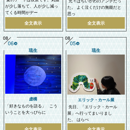
元々はちいかわのアンチだっ
が少し落ちて、人が少し減っ
た。 よく泣くだけの無能だと
てくる時間がデー
思っ
全文表示
全文表示
08
08
06
05
木
水
琉生
琉生
虚構
エリック・カール展
「好きなものを語る」 こう
先日、「エリック・カール
いうことを大っぴらに
展」へ行ってまいりまし
た。 はらぺ
全文表示
全文表示