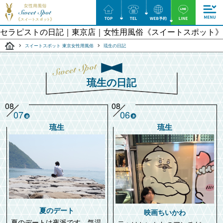
セラピストの日記｜東京店｜⼥性⽤⾵俗《スイートスポット》
スイートスポット 東京女性用風俗
琉生の日記
琉生の日記
08
08
07
06
金
木
琉生
琉生
夏のデート
映画ちいかわ
夏のデートは夜派です。気温