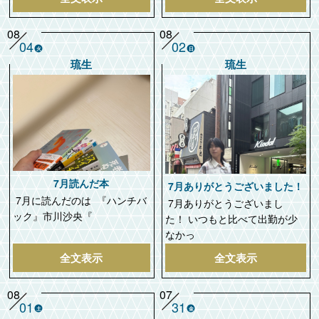
08
08
04
02
火
日
琉生
琉生
7月読んだ本
7月ありがとうございました！
7月に読んだのは 『ハンチバ
7月ありがとうございまし
ック』市川沙央『
た！ いつもと比べて出勤が少
なかっ
全文表示
全文表示
08
07
01
31
土
金