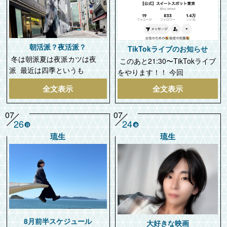
朝活派？夜活派？
TikTokライブのお知らせ
冬は朝派夏は夜派カツは夜
このあと21:30〜TikTokライブ
派 最近は四季というも
をやります！！ 今回
全文表示
全文表示
07
07
26
24
日
金
琉生
琉生
8月前半スケジュール
大好きな映画