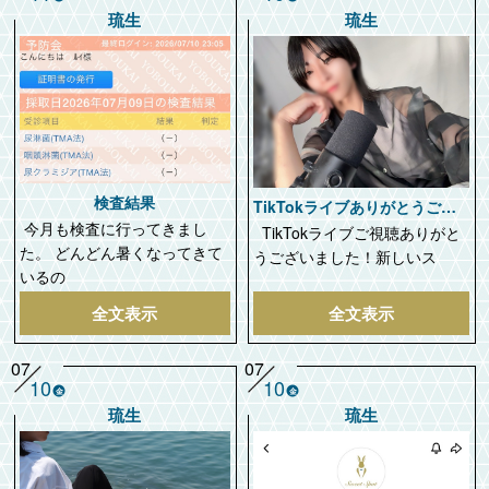
琉生
琉生
検査結果
TikTokライブありがとうございました！
今月も検査に行ってきまし
TikTokライブご視聴ありがと
た。 どんどん暑くなってきて
うございました！新しいス
いるの
全文表示
全文表示
07
07
10
10
金
金
琉生
琉生