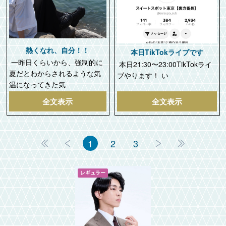
熱くなれ、自分！！
本日TikTokライブです
一昨日くらいから、強制的に
本日21:30〜23:00TikTokライ
夏だとわからされるような気
ブやります！ い
温になってきた気
全文表示
全文表示
1
2
3