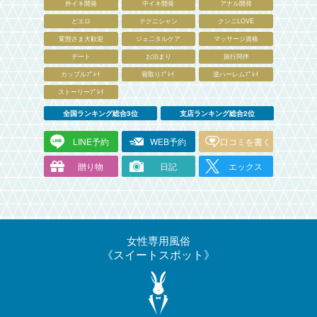
外イキ開発
中イキ開発
アナル開発
どエロ
テクニシャン
クンニLOVE
変態さま大歓迎
ジェ二タルケア
マッサージ資格
デート
お泊まり
旅行同伴
カップルﾌﾟﾚｲ
寝取りﾌﾟﾚｲ
逆ハーレムﾌﾟﾚｲ
ストーリーﾌﾟﾚｲ
全国ランキング総合3位
支店ランキング総合2位
LINE予約
WEB予約
口コミを書く
贈り物
日記
エックス
女性専用風俗
スイートスポット