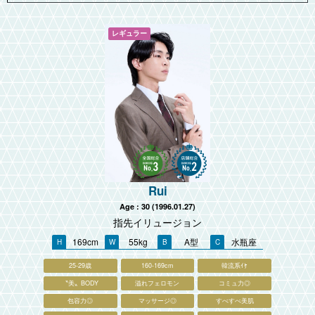
Rui
Age : 30 (1996.01.27)
指先イリュージョン
169cm
55kg
A型
水瓶座
25-29歳
160-169cm
韓流系ｲｹ
〝美〟BODY
溢れフェロモン
コミュ力◎
包容力◎
マッサージ◎
すべすべ美肌