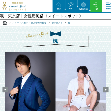
颯｜東京店｜⼥性⽤⾵俗《スイートスポット》
スイートスポット 東京女性用風俗
セラピスト
颯
颯