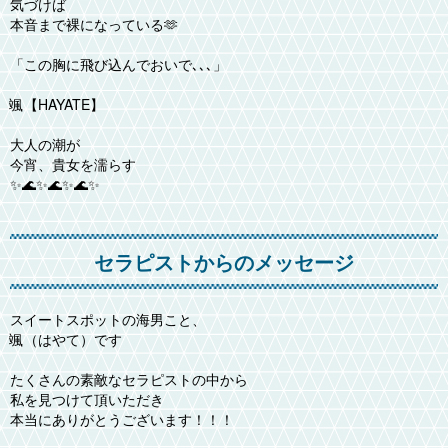
気づけば
本音まで裸になっている🫶
「この胸に飛び込んでおいで､､､」
颯【HAYATE】
大人の潮が
今宵、貴女を濡らす
✨🌊✨🌊✨🌊✨
セラピストからのメッセージ
スイートスポットの海男こと、
颯（はやて）です
たくさんの素敵なセラピストの中から
私を見つけて頂いただき
本当にありがとうございます！！！