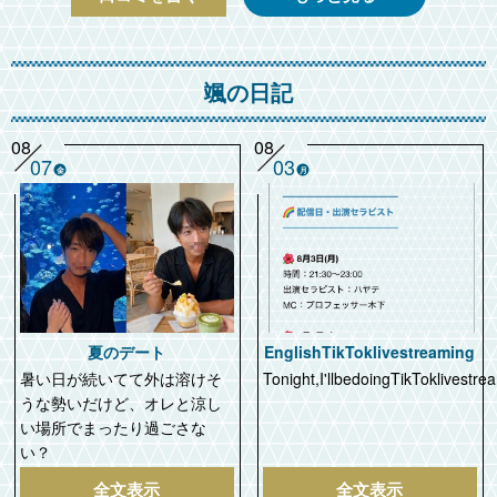
颯の日記
08
08
07
03
金
月
夏のデート
EnglishTikToklivestreaming
暑い日が続いてて外は溶けそ
Tonight,I'llbedoingTikToklivestre
うな勢いだけど、オレと涼し
い場所でまったり過ごさな
い？
全文表示
全文表示