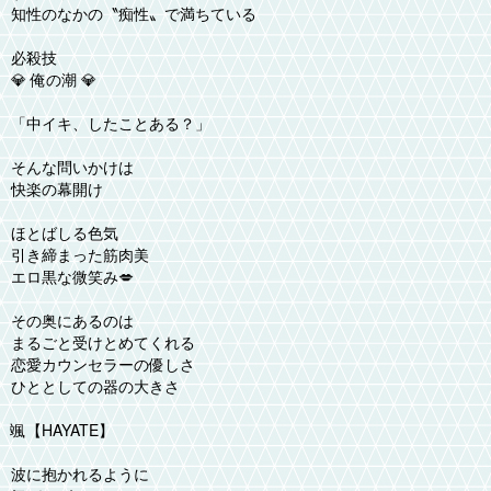
知性のなかの〝痴性〟で満ちている
必殺技
💎 俺の潮 💎
「中イキ、したことある？」
そんな問いかけは
快楽の幕開け
ほとばしる色気
引き締まった筋肉美
エロ黒な微笑み💋
その奥にあるのは
まるごと受けとめてくれる
恋愛カウンセラーの優しさ
ひととしての器の大きさ
颯【HAYATE】
波に抱かれるように