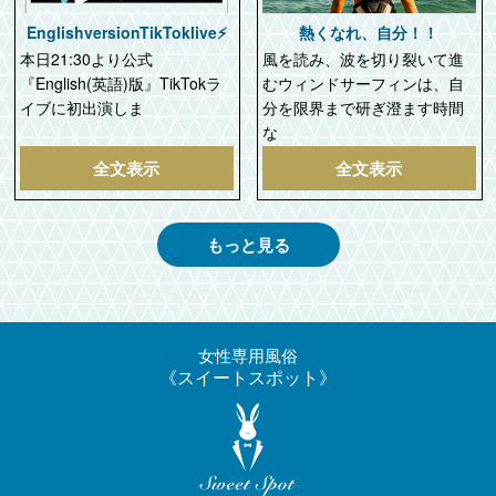
EnglishversionTikToklive⚡️
熱くなれ、自分！！
本日21:30より公式
風を読み、波を切り裂いて進
『English(英語)版』TikTokラ
むウィンドサーフィンは、自
イブに初出演しま
分を限界まで研ぎ澄ます時間
な
全文表示
全文表示
もっと見る
女性専用風俗
スイートスポット