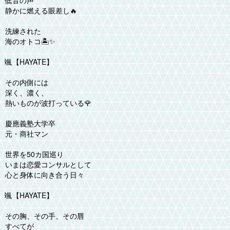
静かに燃える眼差し🔥
洗練された
海のオトコ🏝️✨
颯【HAYATE】
その内側には
深く、濃く、
熱いものが波打っている🌹
慶應義塾大学卒
元・商社マン
世界を50カ国巡り
いまは恋愛コンサルとして
心と身体に向き合う日々
颯【HAYATE】
その胸、その手、その唇
すべてが