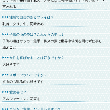
よく「何で短時間で私のことそんなに分かるの？」「占い師？」と
言われる
性感で自信のあるプレイは？
乳首、クリ、中、同時攻め
子供の頃の夢は？これからの夢は？
子供の頃はサッカー選手、将来の夢は世界中場所を問わず仕事し、
遊ぶこと
女性を喜ばせることは好きですか？
大好きです
スポーツラバーですか？
するのも観るのも好きです
愛読書は？
アルジャーノンに花束を
自分を〝変態〟だと思いますか？