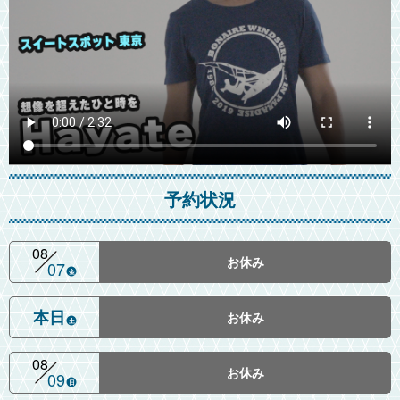
予約状況
08
お休み
07
金
本日
お休み
土
08
お休み
09
日