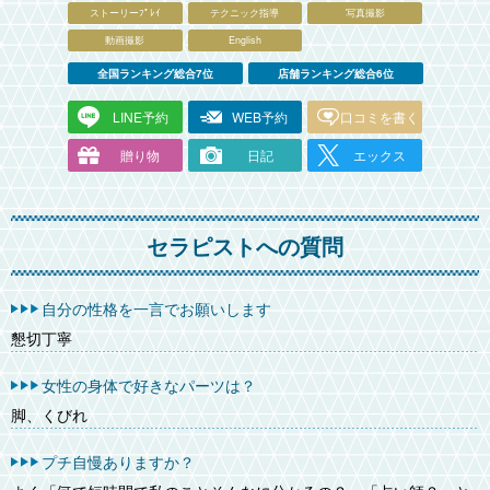
ストーリーﾌﾟﾚｲ
テクニック指導
写真撮影
動画撮影
English
全国ランキング総合7位
店舗ランキング総合6位
LINE予約
WEB予約
口コミを書く
贈り物
日記
エックス
セラピストへの質問
自分の性格を一言でお願いします
懇切丁寧
女性の身体で好きなパーツは？
脚、くびれ
プチ自慢ありますか？