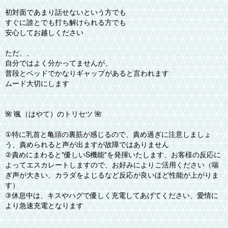
初対面であまり話せないという方でも
すぐに誰とでも打ち解けられる方でも
安心してお越しください
ただ、、
自分ではよく分かってませんが、
普段とベッドでかなりギャップがあると言われます
ムード大切にします
🌺 颯（はやて）のトリセツ 🌺
①特に乳首と亀頭の裏筋が感じるので、責め過ぎに注意しましょ
う、責められると声が出ますが故障ではありません
②責めにまわると"優しいS機能"を発揮いたします、お客様の反応に
よってエスカレートしますので、お好みによりご活用ください（喘
ぎ声が大きい、カラダをよじるなど反応が良いほど性能が上がりま
す）
③休息中は、キスやハグで優しく充電してあげてください、愛情に
より急速充電となります