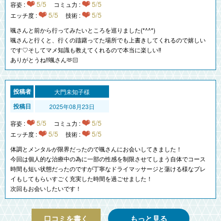
5/5
5/5
容姿 :
コミュ力 :
5/5
5/5
エッチ度 :
技術 :
颯さんと前から行ってみたいところを巡りました(*^^*)
颯さんと行くと、行くの躊躇ってた場所でも上書きしてくれるので嬉しい
です♡そしてマメ知識も教えてくれるので本当に楽しい‼️
ありがとうね‼️颯さん🫶🏻
大門未知子様
2025年08月23日
5/5
5/5
容姿 :
コミュ力 :
5/5
5/5
エッチ度 :
技術 :
体調とメンタルが限界だったので颯さんにお会いしてきました！
今回は個人的な治療中の為に一部の性感を制限させてしまう自体でコース
時間も短い状態だったのですが丁寧なドライマッサージと蕩ける様なプレ
イもしてもらいすごく充実した時間を過ごせました！
次回もお会いしたいです！
口コミを書く
もっと見る