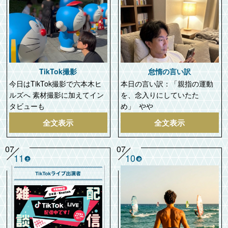
TikTok撮影
怠惰の言い訳
今日はTikTok撮影で六本木ヒ
本日の言い訳：「親指の運動
ルズへ 素材撮影に加えてイン
を、念入りにしていたた
タビューも
め」 やや
全文表示
全文表示
07
07
11
10
土
金