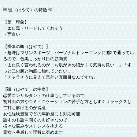
🌺 颯（はやて）の特徴 🌺
【第一印象】
・エロ黒・リードしてくれそう
・面白い
【裸体の颯（はやて）】
・趣味はマリンスポーツ、パーソナルトレーニングに週2で通ってい
るので、色黒しっかり目の筋肉質
・また良く言われるのが「お肌がきめ細かくて気持ち良い…」「ず
っと二の腕と胸筋に触れていたい…」
「チャラそうに見えて意外と真面目なんですね」
【颯（はやて）の中身】
恋愛コンサルタントの仕事もしているので
初対面の方やコミュニケーションの苦手な方ともすぐリラックスし
て打ち解けるのが得意
女性経験豊富でどの年齢層にも対応可能
話すのも話を聞くのも好きなので
様々な悩みやストレスを抱える
貴女へ共感して理解に努めます