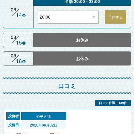
出勤 20:00 - 23:00
08
14
金
08
お休み
15
土
08
お休み
16
日
口コミ
口コミ件数 : 139件
心❤️‍🩹様
2026年08月02日