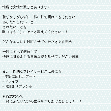
性癖は女性の数ほどあります✨
恥ずかしがらずに、私に打ち明けてもください
あなたのしたいこと
されたいことを
颯（はやて）にそっと教えてください！！
どんなエロにも対応させていただきます🌺🌺
一緒にすべて解放して
快感に身をよじる素敵な姿を見せてください🌺🌺
また、性的なプレイサービス以外にも、
- 季節に応じたデート
- ドライブ
- お泊まりプラン♨️
も得意なので
一緒にふたりだけの世界を作りあげましょう！！！