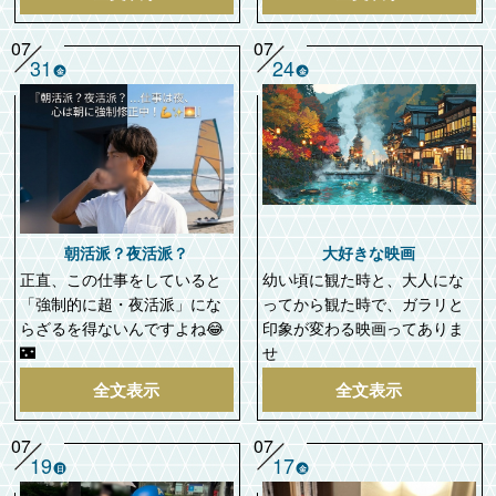
07
07
31
24
金
金
朝活派？夜活派？
大好きな映画
正直、この仕事をしていると
幼い頃に観た時と、大人にな
「強制的に超・夜活派」にな
ってから観た時で、ガラリと
らざるを得ないんですよね😂
印象が変わる映画ってありま
🌃
せ
全文表示
全文表示
07
07
19
17
日
金