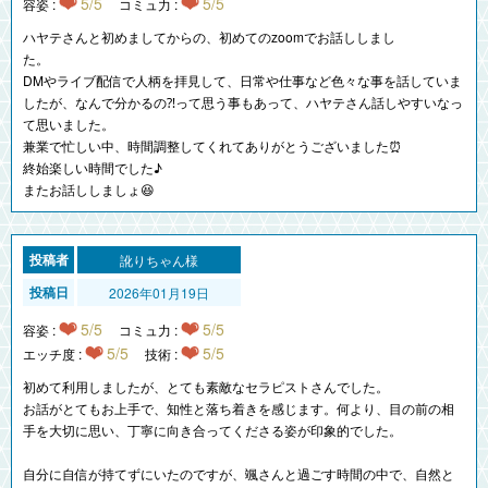
5/5
5/5
容姿 :
コミュ力 :
ハヤテさんと初めましてからの、初めてのzoomでお話ししまし
た。
DMやライブ配信で人柄を拝見して、日常や仕事など色々な事を話していま
したが、なんで分かるの⁈って思う事もあって、ハヤテさん話しやすいなっ
て思いました。
兼業で忙しい中、時間調整してくれてありがとうございました⏰
終始楽しい時間でした♪
またお話ししましょ😆
訛りちゃん様
2026年01月19日
5/5
5/5
容姿 :
コミュ力 :
5/5
5/5
エッチ度 :
技術 :
初めて利用しましたが、とても素敵なセラピストさんでした。
お話がとてもお上手で、知性と落ち着きを感じます。何より、目の前の相
手を大切に思い、丁寧に向き合ってくださる姿が印象的でした。
自分に自信が持てずにいたのですが、颯さんと過ごす時間の中で、自然と