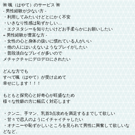
🌺 颯（はやて）のサービス 🌺
- 男性経験が少ない方 -
・利用してみたいけどとにかく不安
・いきなり性感は恥ずかしい…
・エクスタシーを知りたいけどお手柔らかにお願いしたい
= 男性経験が豊富な方 -
・女性の心と身体の扱いに慣れている人がいい
・他の人にはいえないようなプレイがしたい
・普段淡白なプレイが多いので
メチャクチャにデロデロにされたい
どんな方でも
すべて颯（はやて）が受け止めて
幸せにします！！！
もともと探究心と好奇心が旺盛なため
様々な性癖の方に幅広く対応します
・クンニ、手マン、乳首3点攻めを満足するまでして欲しい
・甘々で恋人のようにイチャイチャしたい
・オナニーや恥ずかしいところを見られて男性に興奮して欲しいな
どなど、