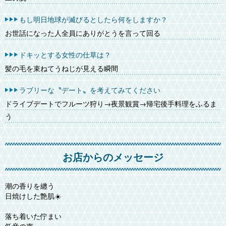
もし明日地球が滅びるとしたら何をしますか？
お世話になった人全員にありがとうを言って回る
ドキッとする女性の仕草は？
髪の毛を束ねてうねじが見える瞬間
ラブリーな〝デート〟を考えてみてください
ドライブデートでフルーツ狩り→夜景観賞→帰宅後手料理をふるま
う
お店からのメッセージ
潮の香りを纏う
日焼けした艶肌☀️
落ち着いた佇まい
低音の声