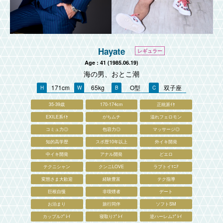
Hayate
Age : 41 (1985.06.19)
海の男、おとこ潮
171cm
65kg
O型
双子座
35-39歳
170-174cm
正統派ｲｹ
EXILE系ｲｹ
がちムチ
溢れフェロモン
コミュ力◎
包容力◎
マッサージ◎
知的高学歴
スポ歴10年以上
外イキ開発
中イキ開発
アナル開発
どエロ
テクニシャン
クンニLOVE
ラブトイﾏﾆｱ
変態さま大歓迎
経験豊富
テク指導
巨根自慢
非喫煙者
デート
お泊まり
旅行同伴
ソフトSM
カップルﾌﾟﾚｲ
寝取りﾌﾟﾚｲ
逆ハーレムﾌﾟﾚｲ