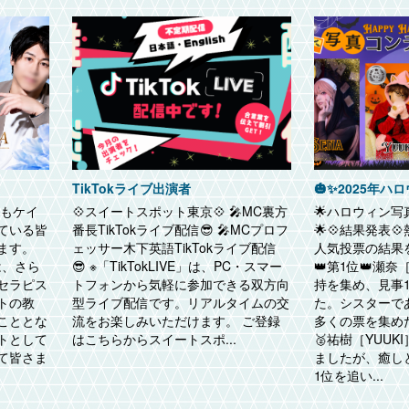
TikTokライブ出演者
つもケイ
💠スイートスポット東京💠 🎤MC裏方
🌟ハロウィン
ている皆
番長TikTokライブ配信😎 🎤MCプロフ
🌟💠結果発表
ます。
ェッサー木下英語TikTokライブ配信
人気投票の結果を
は、さら
😎 ※「TikTokLIVE」は、PC・スマー
👑第1位👑瀬奈
セラピス
トフォンから気軽に参加できる双方向
持を集め、見事
トの教
型ライブ配信です。リアルタイムの交
た。シスターで
こととな
流をお楽しみいただけます。 ご登録
多くの票を集めた
トとして
はこちらからスイートスポ...
🥈祐樹［YUU
て皆さま
ましたが、癒し
1位を追い...