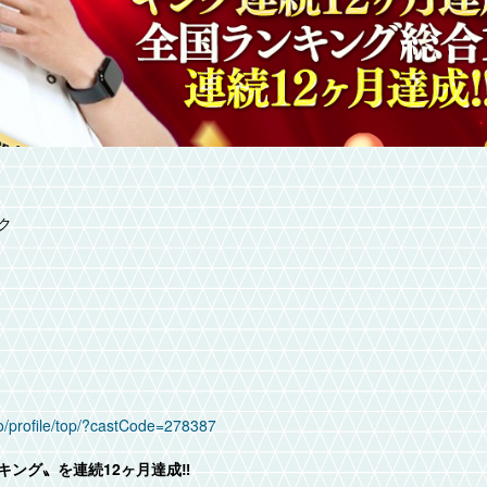
ク
yo/profile/top/?castCode=278387
キング〟を連続12ヶ月達成‼️