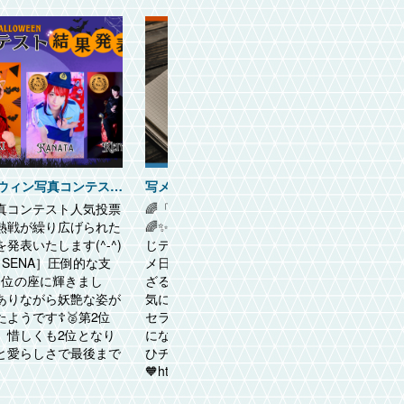
🎃✨2025年ハロウィン写真コンテスト結果発表✨🎃
写メ日記Dayは毎週金曜日！
写真コンテスト人気投票
🌈「スイートスポット」写メ日記Day
-
💠熱戦が繰り広げられた
🌈✨毎週金曜日は花園男子たちが〝同
み
発表いたします(^-^)
じテーマ〟でそれぞれの想いを語る写
訪
［SENA］圧倒的な支
メ日記📓本指名のセラピストの知られ
く
1位の座に輝きまし
ざる一面にキュンとしたり♬新たなお
を
ありながら妖艶な姿が
気に入りセラピストが見つかったり♬
B
ようです☦️🥈第2位
セラピストたちの素顔や本音満載〝気
込
KI］惜しくも2位となり
になる〟がきっと見つかる金曜日‼️ぜ
ト
と愛らしさで最後まで
ひチェックしてみてください🧡💚🧡💚
出
🧡https://...
ダー