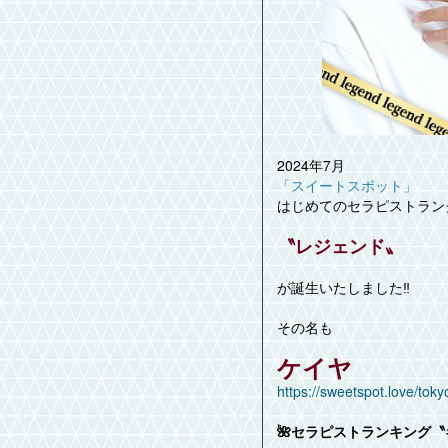
2024年7月
「スイートスポット」
はじめてのセラピストラン
〝レジェンド〟
が誕生いたしました‼️
その名も
ケイヤ
https://sweetspot.love/tok
🌺セラピストランキング〝