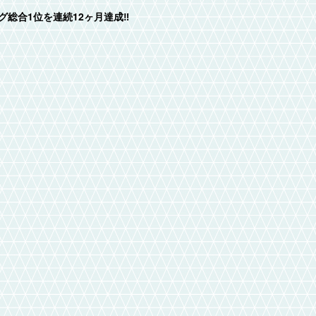
総合1位を連続12ヶ月達成‼️