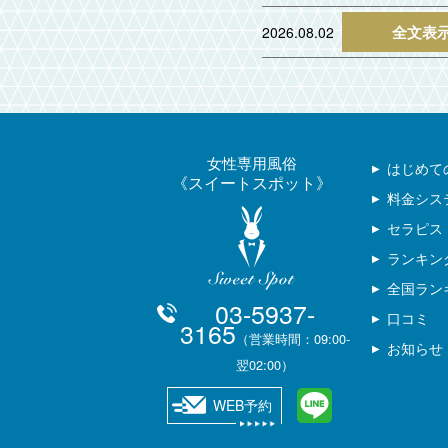
全文表
2026.08.02
女性専用風俗
はじめて
スイートスポット
料金シス
セラピス
ランキン
全国ラン
03-5937-
口コミ
3165
（営業時間：09:00-
お知らせ
翌02:00）
WEB予約