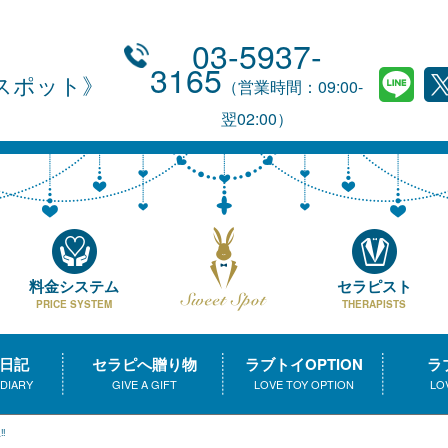
03-5937-
3165
スポット
（営業時間：09:00-
翌02:00）
料金システム
セラピスト
PRICE SYSTEM
THERAPISTS
日記
セラピへ贈り物
ラブトイOPTION
ラ
 DIARY
GIVE A GIFT
LOVE TOY OPTION
LO
️