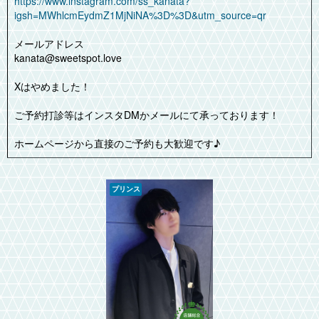
https://www.instagram.com/ss_kanata?
igsh=MWhlcmEydmZ1MjNiNA%3D%3D&utm_source=qr
メールアドレス
kanata@sweetspot.love
Xはやめました！
ご予約打診等はインスタDMかメールにて承っております！
ホームページから直接のご予約も大歓迎です♪