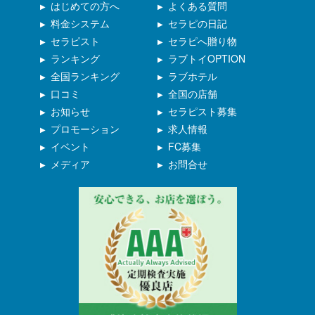
はじめての方へ
よくある質問
料金システム
セラピの日記
セラピスト
セラピへ贈り物
ランキング
ラブトイOPTION
全国ランキング
ラブホテル
口コミ
全国の店舗
お知らせ
セラピスト募集
プロモーション
求人情報
イベント
FC募集
メディア
お問合せ