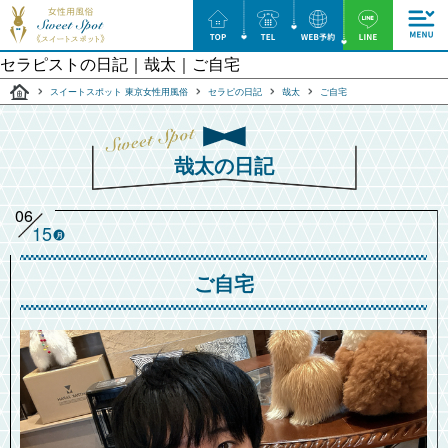
セラピストの日記｜哉太｜ご自宅
スイートスポット 東京女性用風俗
セラピの日記
哉太
ご自宅
哉太の日記
06
15
月
ご自宅