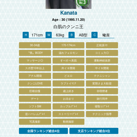
Kanata
Age : 30 (1995.11.20)
白肌のクンニ王
171cm
63kg
AB型
蠍座
30-34歳
170-174cm
正統派ｲｹ
〝美〟BODY
溢れフェロモン
コミュ力◎
マッサージ◎
すべすべ美肌
運動神経抜群
スポ歴10年以上
外イキ開発
中イキ開発
アナル開発
どエロ
テクニシャン
クンニLOVE
ラブトイﾏﾆｱ
変態さま大歓迎
巨根自慢
歳上好き
非喫煙者
デート
お泊まり
旅行同伴
ソフトSM
カップルﾌﾟﾚｲ
寝取りﾌﾟﾚｲ
逆ハーレムﾌﾟﾚｲ
ストーリーﾌﾟﾚｲ
テクニック指導
写真撮影
動画撮影
全国ランキング総合4位
支店ランキング総合3位