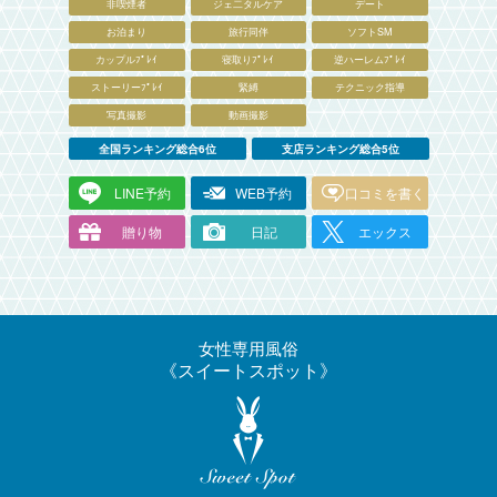
非喫煙者
ジェ二タルケア
デート
お泊まり
旅行同伴
ソフトSM
カップルﾌﾟﾚｲ
寝取りﾌﾟﾚｲ
逆ハーレムﾌﾟﾚｲ
ストーリーﾌﾟﾚｲ
緊縛
テクニック指導
写真撮影
動画撮影
全国ランキング総合6位
支店ランキング総合5位
LINE予約
WEB予約
口コミを書く
贈り物
日記
エックス
女性専用風俗
スイートスポット