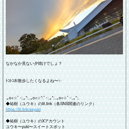
なかなか見ない夕焼けでしょ？
ﾄｺﾄｺお散歩したくなるよね〜✨️
.｡o○☆ﾟ･:,｡*:..｡o○☆*:ﾟ･:,｡*:..｡o○☆ﾟ･:,｡*:.
◆祐樹（ユウキ）のlit.link（各SNS関連のリンク）
https://lit.link/ssyuki
◆祐樹（ユウキ）のXアカウント
ユウキ〜yuki〜スイートスポット