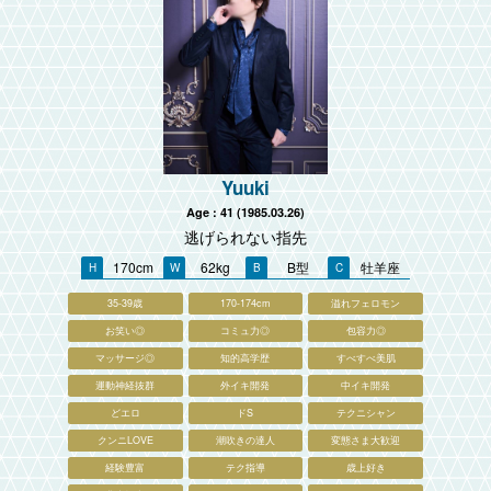
Yuuki
Age : 41 (1985.03.26)
逃げられない指先
170cm
62kg
B型
牡羊座
35-39歳
170-174cm
溢れフェロモン
お笑い◎
コミュ力◎
包容力◎
マッサージ◎
知的高学歴
すべすべ美肌
運動神経抜群
外イキ開発
中イキ開発
どエロ
ドS
テクニシャン
クンニLOVE
潮吹きの達人
変態さま大歓迎
経験豊富
テク指導
歳上好き