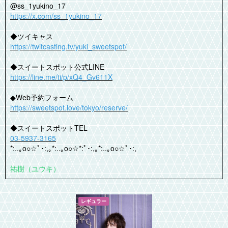
@ss_1yukino_17
https://x.com/ss_1yukino_17
◆ツイキャス
https://twitcasting.tv/yuki_sweetspot/
◆スイートスポット公式LINE
https://line.me/ti/p/xQ4_Gv611X
◆Web予約フォーム
https://sweetspot.love/tokyo/reserve/
◆スイートスポットTEL
03-5937-3165
*:..｡o○☆ﾟ･:,｡*:..｡o○☆*:ﾟ･:,｡*:..｡o○☆ﾟ･:,
祐樹（ユウキ）