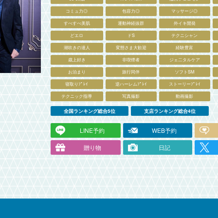
コミュ力◎
包容力◎
マッサージ◎
すべすべ美肌
運動神経抜群
外イキ開発
どエロ
ドS
テクニシャン
潮吹きの達人
変態さま大歓迎
経験豊富
歳上好き
非喫煙者
ジェ二タルケア
お泊まり
旅行同伴
ソフトSM
寝取りﾌﾟﾚｲ
逆ハーレムﾌﾟﾚｲ
ストーリーﾌﾟﾚｲ
テクニック指導
写真撮影
動画撮影
全国ランキング総合5位
支店ランキング総合4位
LINE予約
WEB予約
贈り物
日記