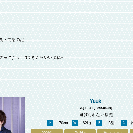
食べてるのだ
グ(*´﹃｀*)できたらいいよね⭐️
Yuuki
Age : 41 (1985.03.26)
逃げられない指先
170cm
62kg
B型
35-39歳
170-174cm
溢れフェロモン