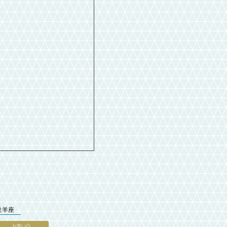
牡羊座
お笑い◎