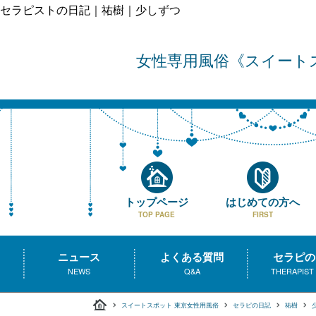
セラピストの日記｜祐樹｜少しずつ
女性専用風俗
スイート
トップページ
はじめての方へ
TOP PAGE
FIRST
ニュース
よくある質問
セラピの
NEWS
Q&A
THERAPIST
スイートスポット 東京女性用風俗
セラピの日記
祐樹