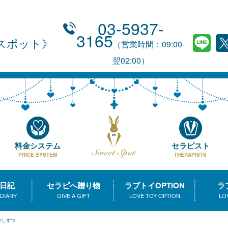
03-5937-
3165
スポット
（営業時間：09:00-
翌02:00）
料金システム
セラピスト
PRICE SYSTEM
THERAPISTS
日記
セラピへ贈り物
ラブトイOPTION
ラ
 DIARY
GIVE A GIFT
LOVE TOY OPTION
LO
少しずつ