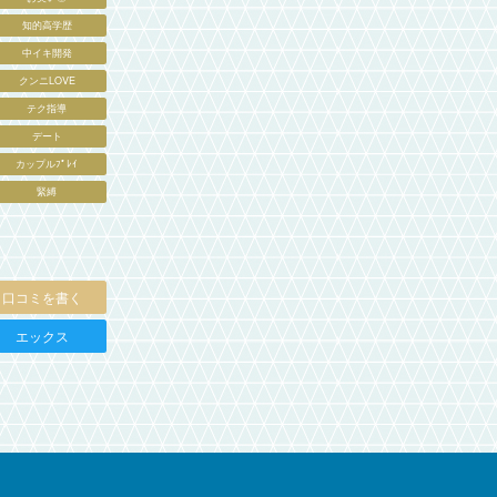
知的高学歴
中イキ開発
クンニLOVE
テク指導
デート
カップルﾌﾟﾚｲ
緊縛
口コミを書く
エックス