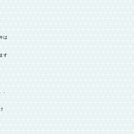
キは
ます
、、
け