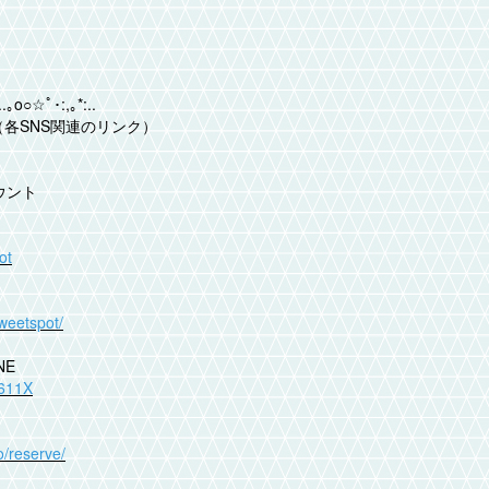
..｡o○☆ﾟ･:,｡*:..
nk（各SNS関連のリンク）
ウント
ot
sweetspot/
NE
v611X
o/reserve/