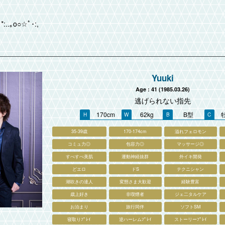
｡*:..｡o○☆ﾟ･:,
Yuuki
Age : 41 (1985.03.26)
逃げられない指先
170cm
62kg
B型
35-39歳
170-174cm
溢れフェロモン
コミュ力◎
包容力◎
マッサージ◎
すべすべ美肌
運動神経抜群
外イキ開発
どエロ
ドS
テクニシャン
潮吹きの達人
変態さま大歓迎
経験豊富
歳上好き
非喫煙者
ジェ二タルケア
お泊まり
旅行同伴
ソフトSM
寝取りﾌﾟﾚｲ
逆ハーレムﾌﾟﾚｲ
ストーリーﾌﾟﾚｲ