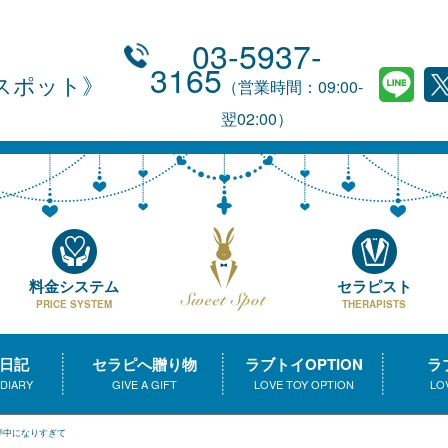
03-5937-
3165
スポット
（営業時間：09:00-
翌02:00）
料金システム
セラピスト
PRICE SYSTEM
THERAPISTS
日記
セラピへ贈り物
ラブトイOPTION
ラ
 DIARY
GIVE A GIFT
LOVE TOY OPTION
LO
夢中になりすぎて