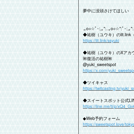
夢中に没頭さけてほしい
.｡o○☆ﾟ･:,｡*:..｡o○☆*:ﾟ･:,｡*:
◆祐樹（ユウキ）のlit.li
https://lit.link/ssyuki
◆祐樹（ユウキ）のXアカ
🌺復活の祐樹🌺
@yuki_sweetspot
https://x.com/yuki_sweetsp
◆ツイキャス
https://twitcasting.tv/yuki_
◆スイートスポット公式LI
https://line.me/ti/p/xQ4_G
◆Web予約フォーム
https://sweetspot.love/toky