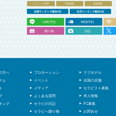
テクニック指導
写真撮影
動画撮影
全国ランキング総合5位
支店ランキング総合4位
LINE予約
WEB予約
贈り物
日記
の方へ
プロモーション
ラブホテル
テム
イベント
全国の店舗
ト
メディア
セラピスト募集
グ
よくある質問
求人情報
キング
セラピの日記
FC募集
セラピへ贈り物
お問合せ