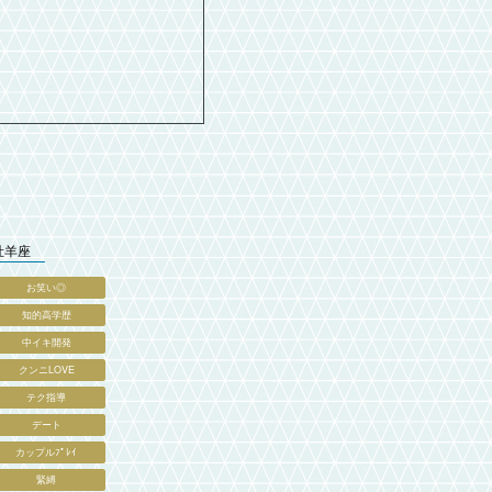
牡羊座
お笑い◎
知的高学歴
中イキ開発
クンニLOVE
テク指導
デート
カップルﾌﾟﾚｲ
緊縛