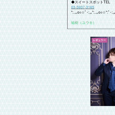
◆スイートスポットTEL
03-5937-3165
*:..｡o○☆ﾟ･:,｡*:..｡o○☆*:ﾟ･:,
祐樹（ユウキ）