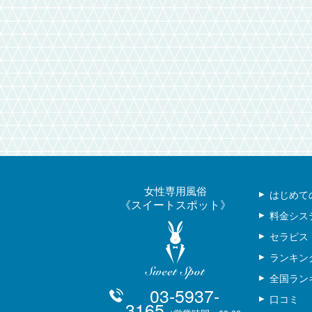
女性専用風俗
はじめて
スイートスポット
料金シス
セラピス
ランキン
全国ラン
03-5937-
口コミ
3165