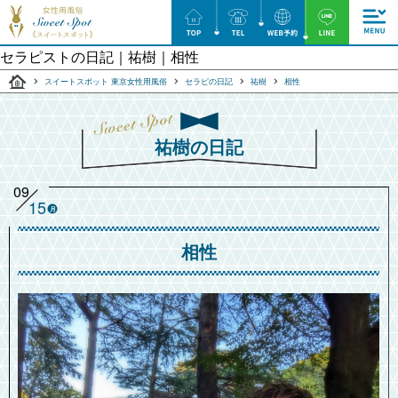
セラピストの日記｜祐樹｜相性
スイートスポット 東京女性用風俗
セラピの日記
祐樹
相性
祐樹の日記
09
15
月
相性