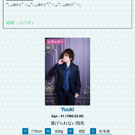
*:..｡o○☆ﾟ･:,｡*:..｡o○☆*:ﾟ･:,｡*:..｡o○☆ﾟ･:,
祐樹（ユウキ）
Yuuki
Age : 41 (1985.03.26)
逃げられない指先
170cm
62kg
B型
牡羊座