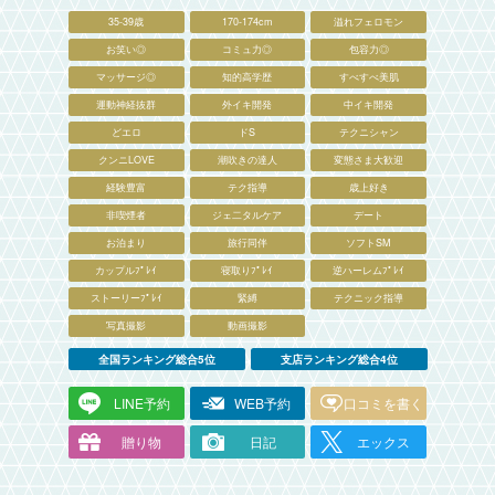
35-39歳
170-174cm
溢れフェロモン
お笑い◎
コミュ力◎
包容力◎
マッサージ◎
知的高学歴
すべすべ美肌
運動神経抜群
外イキ開発
中イキ開発
どエロ
ドS
テクニシャン
クンニLOVE
潮吹きの達人
変態さま大歓迎
経験豊富
テク指導
歳上好き
非喫煙者
ジェ二タルケア
デート
お泊まり
旅行同伴
ソフトSM
カップルﾌﾟﾚｲ
寝取りﾌﾟﾚｲ
逆ハーレムﾌﾟﾚｲ
ストーリーﾌﾟﾚｲ
緊縛
テクニック指導
写真撮影
動画撮影
全国ランキング総合5位
支店ランキング総合4位
LINE予約
WEB予約
口コミを書く
贈り物
日記
エックス