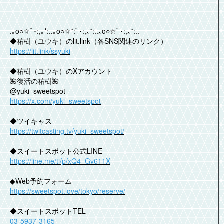
.｡o○☆ﾟ･:,｡*:..｡o○☆*:ﾟ･:,｡*:..｡o○☆ﾟ･:,｡*:..
◆祐樹（ユウキ）のlit.link（各SNS関連のリンク）
https://lit.link/ssyuki
◆祐樹（ユウキ）のXアカウント
🌺復活の祐樹🌺
@yuki_sweetspot
https://x.com/yuki_sweetspot
◆ツイキャス
https://twitcasting.tv/yuki_sweetspot/
◆スイートスポット公式LINE
https://line.me/ti/p/xQ4_Gv611X
◆Web予約フォーム
https://sweetspot.love/tokyo/reserve/
◆スイートスポットTEL
03-5937-3165