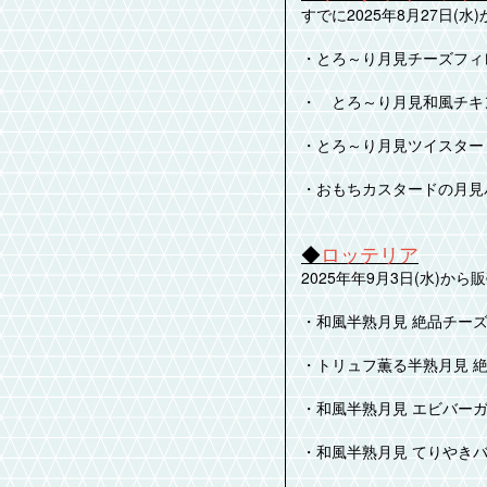
すでに2025年8月27日(
・とろ～り月見チーズフィ
・ とろ～り月見和風チキ
・とろ～り月見ツイスター
・おもちカスタードの月見
◆
ロッテリア
2025年年9月3日(水)か
・和風半熟月見 絶品チー
・トリュフ薫る半熟月見 
・和風半熟月見 エビバー
・和風半熟月見 てりやき