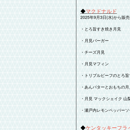
◆
マクドナルド
2025年9月3日(水)から販
・とろ旨すき焼き月見
・月見バーガー
・チーズ月見
・月見マフィン
・トリプルビーフのとろ旨
・あんバターとおもちの月
・月見 マックシェイク 
・瀬戸内レモンペッパーソ
◆
ケンタッキーフラ