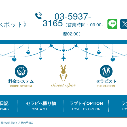
03-5937-
3165
スポット
（営業時間：09:00-
翌02:00）
料金システム
セラピスト
PRICE SYSTEM
THERAPISTS
日記
セラピへ贈り物
ラブトイOPTION
ラ
 DIARY
GIVE A GIFT
LOVE TOY OPTION
LO
月見だ♫月見だ♬月見の季節🌕️