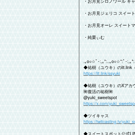
・お月見シロノワール キ
・お月見ジェリコ スイー
・お月見オーレ スイート
・純栗ぃむ
.｡o○☆ﾟ･:,｡*:..｡o○☆*:ﾟ･:,｡*:
◆祐樹（ユウキ）のlit.li
https://lit.link/ssyuki
◆祐樹（ユウキ）のXアカ
🌺復活の祐樹🌺
@yuki_sweetspot
https://x.com/yuki_sweetsp
◆ツイキャス
https://twitcasting.tv/yuki_
◆スイートスポット公式LI