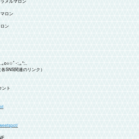
ャラメルマロン
トマロン
マロン
..｡o○☆ﾟ･:,｡*:..
nk（各SNS関連のリンク）
ウント
ot
sweetspot/
NE