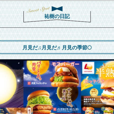
祐樹の日記
月見だ♫月見だ♬月見の季節🌕️