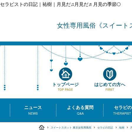
セラピストの日記｜祐樹｜月見だ♫月見だ♬月見の季節🌕️
女性専用風俗
スイート
トップページ
はじめての方へ
TOP PAGE
FIRST
ニュース
よくある質問
セラピの
NEWS
Q&A
THERAPIST
スイートスポット 東京女性用風俗
セラピの日記
祐樹