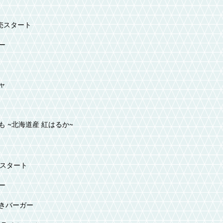
販売スタート
ー
ャ
 ~北海道産 紅はるか~
売スタート
ー
きバーガー