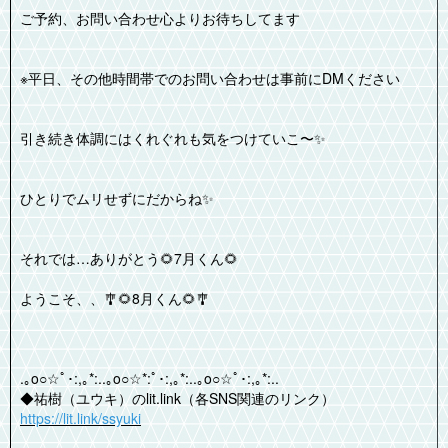
ご予約、お問い合わせ心よりお待ちしてます
※平日、その他時間帯でのお問い合わせは事前にDMください
引き続き体調にはくれぐれも気をつけていこ〜✨️
ひとりでムリせずにだからね✨️
それでは…ありがとう🌻7月くん🌻
ようこそ、、🎐🌻8月くん🌻🎐
.｡o○☆ﾟ･:,｡*:..｡o○☆*:ﾟ･:,｡*:..｡o○☆ﾟ･:,｡*:..
◆祐樹（ユウキ）のlit.link（各SNS関連のリンク）
https://lit.link/ssyuki