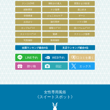
クンニLOVE
潮吹きの達人
変態さま大歓迎
経験豊富
テク指導
歳上好き
非喫煙者
ジェ二タルケア
デート
お泊まり
旅行同伴
ソフトSM
カップルﾌﾟﾚｲ
寝取りﾌﾟﾚｲ
逆ハーレムﾌﾟﾚｲ
ストーリーﾌﾟﾚｲ
緊縛
テクニック指導
写真撮影
動画撮影
全国ランキング総合5位
支店ランキング総合4位
LINE予約
WEB予約
口コミを書く
贈り物
日記
エックス
女性専用風俗
スイートスポット