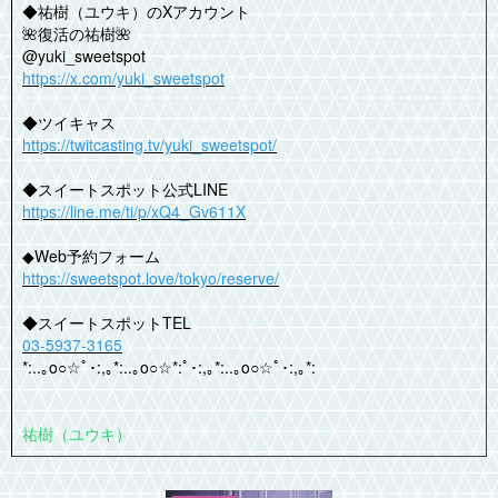
◆祐樹（ユウキ）のXアカウント
🌺復活の祐樹🌺
@yuki_sweetspot
https://x.com/yuki_sweetspot
◆ツイキャス
https://twitcasting.tv/yuki_sweetspot/
◆スイートスポット公式LINE
https://line.me/ti/p/xQ4_Gv611X
◆Web予約フォーム
https://sweetspot.love/tokyo/reserve/
◆スイートスポットTEL
03-5937-3165
*:..｡o○☆ﾟ･:,｡*:..｡o○☆*:ﾟ･:,｡*:..｡o○☆ﾟ･:,｡*:
祐樹（ユウキ）