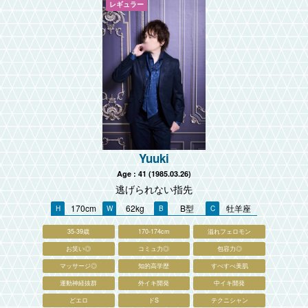
Yuuki
Age : 41 (1985.03.26)
逃げられない指先
170cm
62kg
B型
牡羊座
35-39歳
170-174cm
溢れフェロモン
お笑い◎
コミュ力◎
包容力◎
マッサージ◎
知的高学歴
すべすべ美肌
運動神経抜群
外イキ開発
中イキ開発
どエロ
ドS
テクニシャン