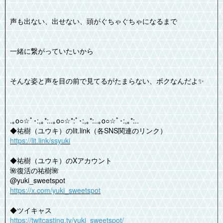
声も出ない、出せない、頭がぐちゃぐちゃになるまで
一緒に繋がっていたいから
そんな姿と声を目の前で見てるがたまらない、ボクなんだよ✨️
.｡o○☆ﾟ･:,｡*:..｡o○☆*:ﾟ･:,｡*:..｡o○☆ﾟ･:,｡*:..
◆祐樹（ユウキ）のlit.link（各SNS関連のリンク）
https://lit.link/ssyuki
◆祐樹（ユウキ）のXアカウント
🌺復活の祐樹🌺
@yuki_sweetspot
https://x.com/yuki_sweetspot
◆ツイキャス
https://twitcasting.tv/yuki_sweetspot/