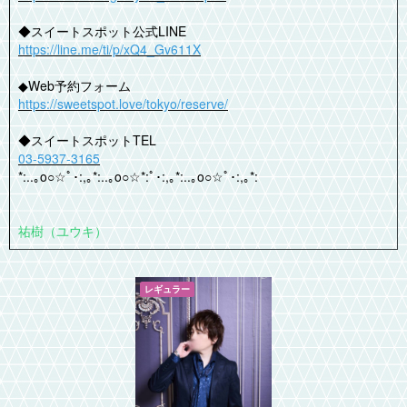
◆スイートスポット公式LINE
https://line.me/ti/p/xQ4_Gv611X
◆Web予約フォーム
https://sweetspot.love/tokyo/reserve/
◆スイートスポットTEL
03-5937-3165
*:..｡o○☆ﾟ･:,｡*:..｡o○☆*:ﾟ･:,｡*:..｡o○☆ﾟ･:,｡*:
祐樹（ユウキ）