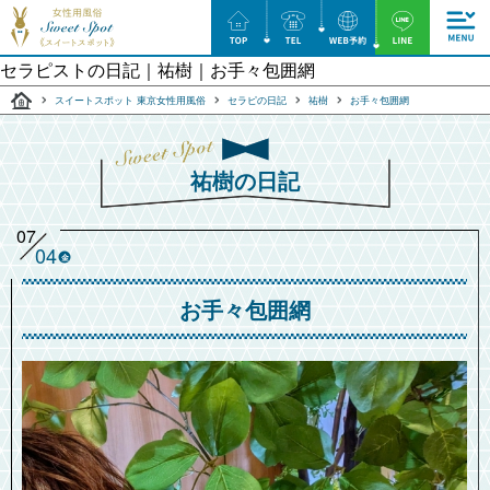
セラピストの日記｜祐樹｜お手々包囲網
スイートスポット 東京女性用風俗
セラピの日記
祐樹
お手々包囲網
祐樹の日記
07
04
金
お手々包囲網