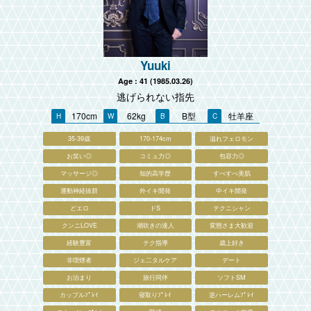
Yuuki
Age : 41 (1985.03.26)
逃げられない指先
170cm
62kg
B型
牡羊座
35-39歳
170-174cm
溢れフェロモン
お笑い◎
コミュ力◎
包容力◎
マッサージ◎
知的高学歴
すべすべ美肌
運動神経抜群
外イキ開発
中イキ開発
どエロ
ドS
テクニシャン
クンニLOVE
潮吹きの達人
変態さま大歓迎
経験豊富
テク指導
歳上好き
非喫煙者
ジェ二タルケア
デート
お泊まり
旅行同伴
ソフトSM
カップルﾌﾟﾚｲ
寝取りﾌﾟﾚｲ
逆ハーレムﾌﾟﾚｲ