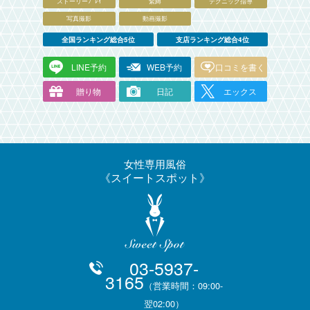
ストーリーﾌﾟﾚｲ
緊縛
テクニック指導
写真撮影
動画撮影
全国ランキング総合5位
支店ランキング総合4位
LINE予約
WEB予約
口コミを書く
贈り物
日記
エックス
女性専用風俗
スイートスポット
03-5937-
3165
（営業時間：09:00-
翌02:00）