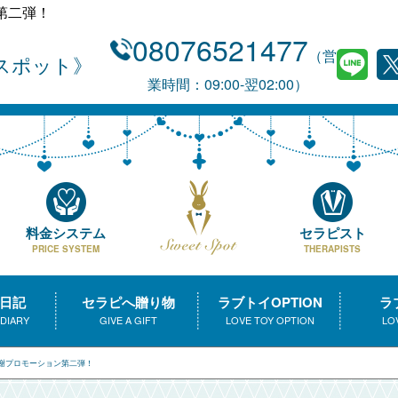
第二弾！
08076521477
（営
スポット
業時間：09:00-翌02:00）
料金システム
セラピスト
PRICE SYSTEM
THERAPISTS
日記
セラピへ贈り物
ラブトイOPTION
ラ
 DIARY
GIVE A GIFT
LOVE TOY OPTION
LO
謝プロモーション第二弾！