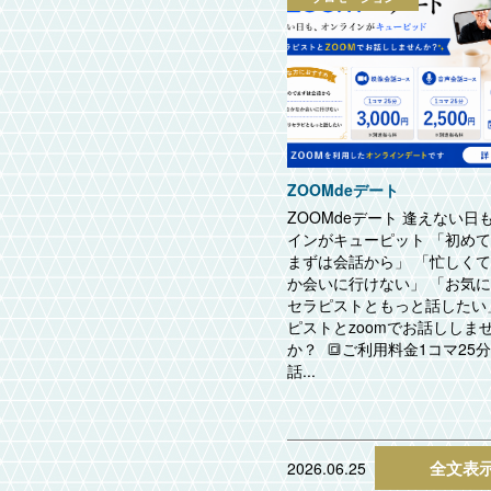
ZOOMdeデート
ZOOMdeデート 逢えない日
インがキューピット 「初め
まずは会話から」 「忙しく
か会いに行けない」 「お気
セラピストともっと話したい
ピストとzoomでお話ししま
か？ 🔳ご利用料金1コマ25
話...
全文表
2026.06.25