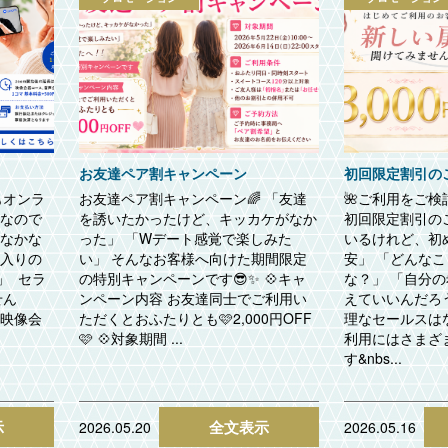
お友達ペア割キャンペーン
初回限定割引の
もオンラ
お友達ペア割キャンペーン🌈 「友達
🌺ご利用をご検討
てなので
を誘いたかったけど、キッカケがなか
初回限定割引の
てなかな
った」 「Wデート感覚で楽しみた
いるけれど、初
に入りの
い」 そんなお客様へ向けた期間限定
安」 「どんな
」 セラ
の特別キャンペーンです😎✨ 💠キャ
な？」 「自分
せん
ンペーン内容 お友達同士でご利用い
えていいんだろ
分映像会
ただくとおふたりとも🩷2,000円OFF
理なセールスは
🩷 💠対象期間 ...
利用にはさまざ
す&nbs...
示
全文表示
2026.05.20
2026.05.16