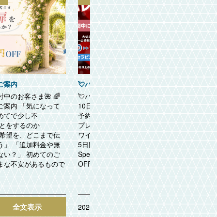
ご案内
💘バレンタインキャンペーン💘

中のお客さま🌺 🌈
💘バレンタインキャンペーン💘《2月

ご案内 「気になって
10日〜14日｜5日間限定》期間中、ご
ご案
めてで少し不
予約時にセラピストへチョコレートを
から
ことをするのか
プレゼントいただくと♬↓↓↓↓↓🎁ホ
す
の希望を、どこまで伝
ワイトデー特典🎁《3月10日〜14日｜
ス
う」 「追加料金や無
5日間限定》同じセラピストご予約で
り
ない？」 初めてのご
Specialホワイトデー割引❄️10,000円
ピ
まな不安があるもので
OFF❄️お気に...
う
し
全文表示
全文表示
2026.02.02
202