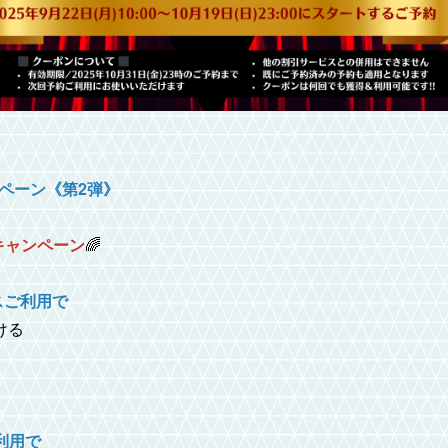
」
ペーン《第2弾》
キャンペーン
🌈
スご利用で
ける
利用で