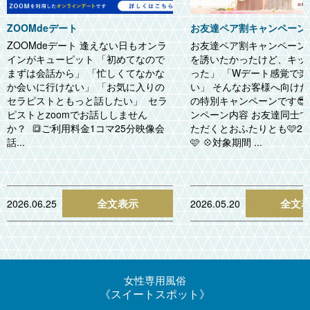
ZOOMdeデート
お友達ペア割キャンペーン
ZOOMdeデート 逢えない日もオンラ
お友達ペア割キャンペーン
インがキューピット 「初めてなので
を誘いたかったけど、キッ
まずは会話から」 「忙しくてなかな
った」 「Wデート感覚で
か会いに行けない」 「お気に入りの
い」 そんなお客様へ向け
セラピストともっと話したい」 セラ
の特別キャンペーンです😎✨
ピストとzoomでお話ししません
ンペーン内容 お友達同士
か？ 🔳ご利用料金1コマ25分映像会
ただくとおふたりとも🩷2,0
話...
🩷 💠対象期間 ...
全文表示
全文
2026.06.25
2026.05.20
女性専用風俗
スイートスポット