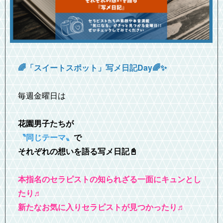
🌈「スイートスポット」写メ日記Day🌈✨
毎週金曜日は
花園男子たちが
〝同じテーマ〟
で
それぞれの想いを語る写メ日記📓
本指名のセラピストの知られざる一面にキュンとし
たり♬
新たなお気に入りセラピストが見つかったり♬