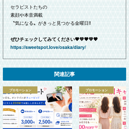
セラピストたちの
素顔や本音満載
〝気になる〟がきっと見つかる金曜日‼️
ぜひチェックしてみてください🧡💚🧡💚🧡
https://sweetspot.love/osaka/diary/
関連記事
プロモーション
プロモーション